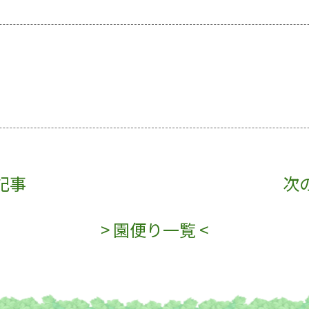
記事
次
> 園便り一覧 <