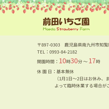
〒897-0303
鹿児島県南九州市知覧町
TEL：
0993-84-2182
10
30
17
開園時間：
時
分 ～
時
休 園 日：基本無休
（1月1日～2日はお休み、
よって臨時休業する場合が