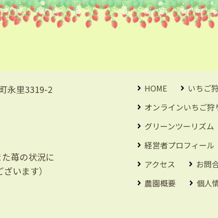
HOME
いちご
永里3319-2
オンラインいちご狩
グリーンツーリズム
経営者プロフィール
また苺の状況に
アクセス
お問
ございます）
農園概要
個人